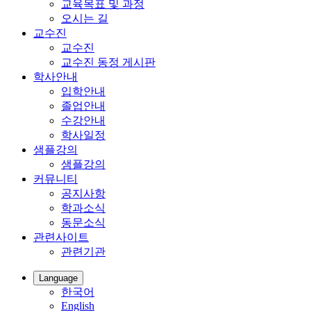
교육목표 및 과정
오시는 길
교수진
교수진
교수진 동정 게시판
학사안내
입학안내
졸업안내
수강안내
학사일정
샘플강의
샘플강의
커뮤니티
공지사항
학과소식
동문소식
관련사이트
관련기관
Language
한국어
English