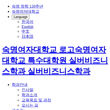
숙명 창학 120주년
숙명여자대학교
Language
한국어
English
中文
日本語
숙명여자대학교 로고
숙명여자
대학교 특수대학원
실버비즈니
스학과
실버비즈니스학과
학과안내
인사말
학과소개
교육목표 및 과정
오시는 길