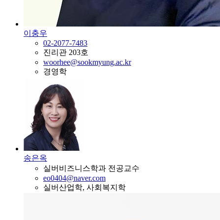
이충우
02-2077-7483
진리관 203호
woorhee@sookmyung.ac.kr
경영학
송은옥
실버비즈니스학과 전공교수
eo0404@naver.com
실버산업학, 사회복지학