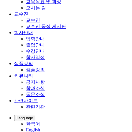
교육목표 및 과정
오시는 길
교수진
교수진
교수진 동정 게시판
학사안내
입학안내
졸업안내
수강안내
학사일정
샘플강의
샘플강의
커뮤니티
공지사항
학과소식
동문소식
관련사이트
관련기관
Language
한국어
English