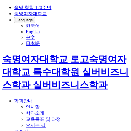
숙명 창학 120주년
숙명여자대학교
Language
한국어
English
中文
日本語
숙명여자대학교 로고
숙명여자
대학교 특수대학원
실버비즈니
스학과
실버비즈니스학과
학과안내
인사말
학과소개
교육목표 및 과정
오시는 길